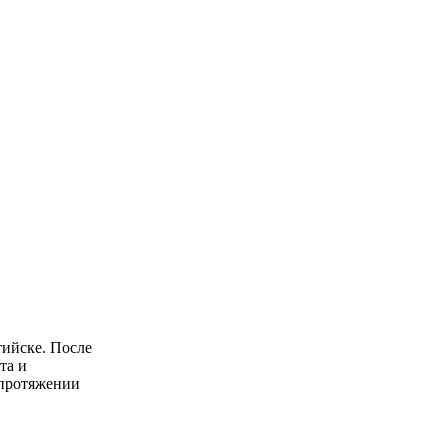
тийске. После
та и
 протяжении