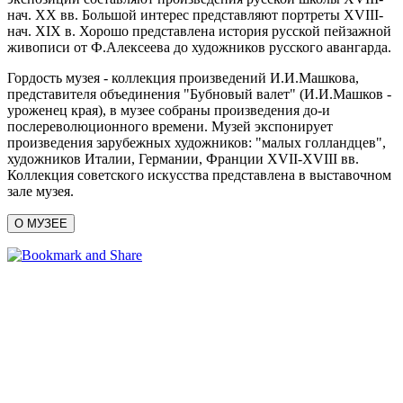
нач. ХХ вв. Большой интерес представляют портреты XVIII-
нач. XIX в. Хорошо представлена история русской пейзажной
живописи от Ф.Алексеева до художников русского авангарда.
Гордость музея - коллекция произведений И.И.Машкова,
представителя объединения "Бубновый валет" (И.И.Машков -
уроженец края), в музее собраны произведения до-и
послереволюционного времени. Музей экспонирует
произведения зарубежных художников: "малых голландцев",
художников Италии, Германии, Франции XVII-XVIII вв.
Коллекция советского искусства представлена в выставочном
зале музея.