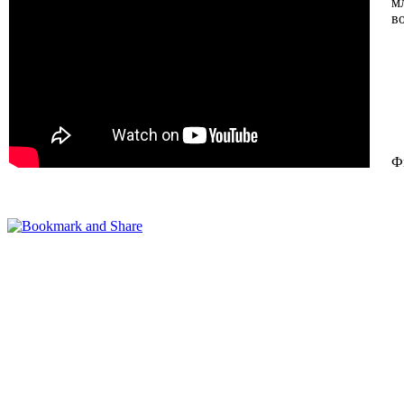
м
в
Ф