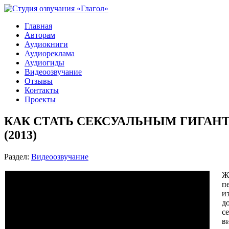
Главная
Авторам
Аудиокниги
Аудиореклама
Аудиогиды
Видеоозвучание
Отзывы
Контакты
Проекты
КАК СТАТЬ СЕКСУАЛЬНЫМ ГИГАНТО
(2013)
Раздел:
Видеоозвучание
Ж
п
и
д
с
в