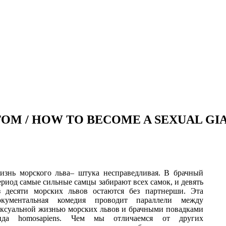
М / HOW TO BECOME A SEXUAL GI
изнь морского льва– штука несправедливая. В брачный
ериод самые сильные самцы забирают всех самок, и девять
з десяти морских львов остаются без партнерши. Эта
окументальная комедия проводит параллели между
ексуальной жизнью морских львов и брачными повадками
ида homosapiens. Чем мы отличаемся от других