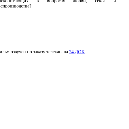
лекопитающих в вопросах любви, секса и
оспроизводства?
ильм озвучен по заказу телеканала
24 ДОК