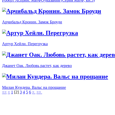
Роберт Асприн. МИФОуказания (Серия МИФ, кн.3)
Арчибальд Кронин. Замок Броуди
Артур Хейли. Перегрузка
Джанет Оак. Любовь растет, как дерево
Милан Кундера. Вальс на прощание
<<
<
1
[
2
]
3
4
5
6
>
>>