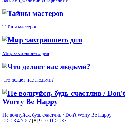
Запланированное устаревание
Тайны мастеров
Мир завтрашнего дня
Что делает нас людьми?
Не волнуйся, будь счастлив / Don't Worry Be Happy
<<
<
3
4
5
6
7
[
8
]
9
10
11
>
>>