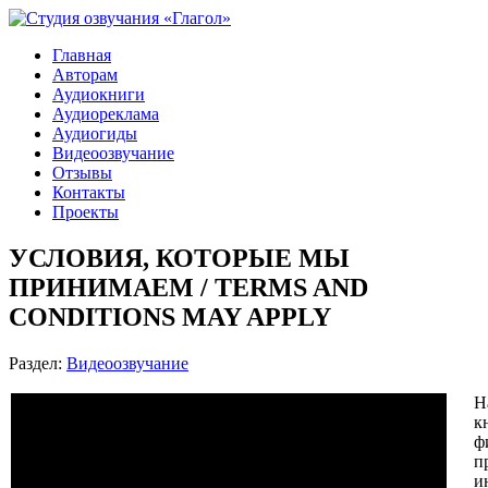
Главная
Авторам
Аудиокниги
Аудиореклама
Аудиогиды
Видеоозвучание
Отзывы
Контакты
Проекты
УСЛОВИЯ, КОТОРЫЕ МЫ
ПРИНИМАЕМ / TERMS AND
CONDITIONS MAY APPLY
Раздел:
Видеоозвучание
Н
к
ф
п
и